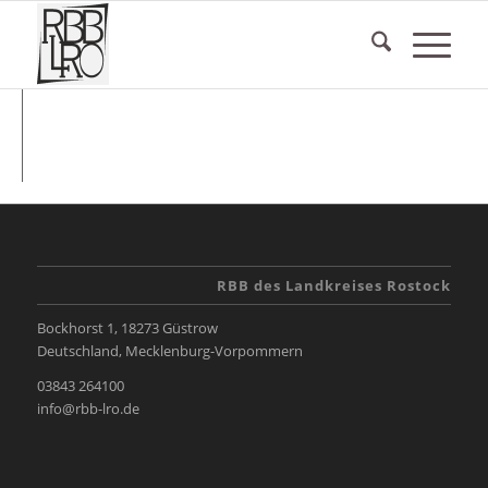
RBB des Landkreises Rostock
Bockhorst 1, 18273 Güstrow
Deutschland, Mecklenburg-Vorpommern
03843 264100
info@rbb-lro.de