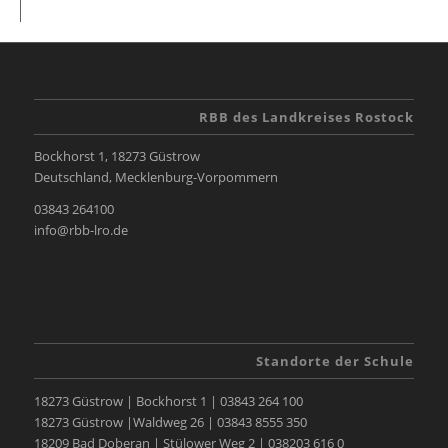
RBB des Landkreises Rostock
Bockhorst 1, 18273 Güstrow
Deutschland, Mecklenburg-Vorpommern
03843 264100
info@rbb-lro.de
Standorte der Schule
18273 Güstrow | Bockhorst 1 | 03843 264 100
18273 Güstrow |Waldweg 26 | 03843 8555 350
18209 Bad Doberan | Stülower Weg 2 | 038203 616 0