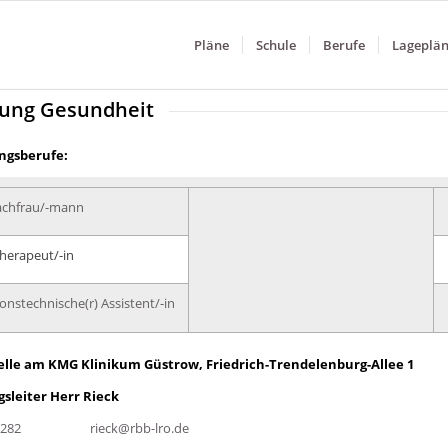
Pläne
Schule
Berufe
Lageplä
lung Gesundheit
ngsberufe:
achfrau/-mann
herapeut/-in
onstechnische(r) Assistent/-in
lle am KMG Klinikum Güstrow, Friedrich-Trendelenburg-Allee 1
gsleiter Herr Rieck
343282 rieck@rbb-lro.de