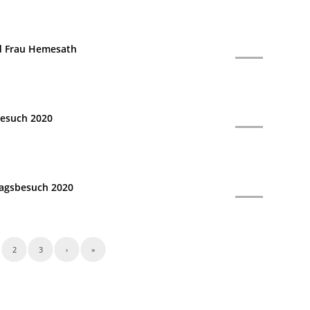
n
d Frau Hemesath
n
esuch 2020
n
agsbesuch 2020
2
3
›
»