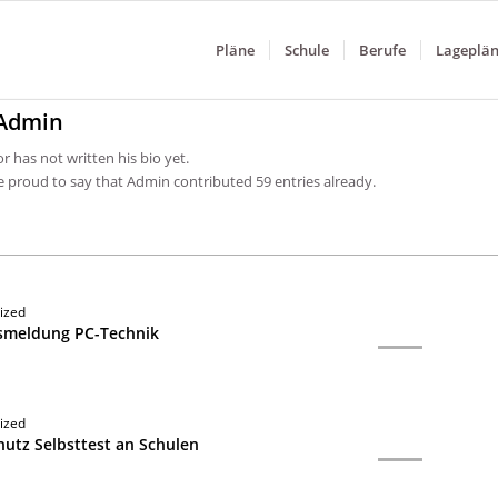
Pläne
Schule
Berufe
Lageplä
Admin
r has not written his bio yet.
e proud to say that
Admin
contributed 59 entries already.
ized
smeldung PC-Technik
ized
utz Selbsttest an Schulen